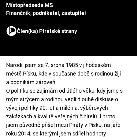
Místopředseda MS
Finančník, podnikatel, zastupitel
Člen(ka) Pirátské strany
Narodil jsem se 7. srpna 1985 v jihočeském
městě Písku, kde v současné době s rodinou žiji
a podnikám zároveň.
O politiku se zajímám od útlého věku, kdy jsme s
mým strýcem a rodinou vedli dlouhé diskuse o
vývoji politiky 90. let a milénia, výběrových
zakázkách a kvalitě veřejných činitelů. I proto
jsem původně přišel mezi Piráty v Písku, na jaře
roku 2014, se kterými jsem sdílel hodnoty