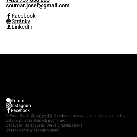
soumar.josef@gmail.com
Facebook
Stránky
LinkedIn
Fórum
Instagram
Facebook
©
Piráti, 2026.
CC-BY-SA 4.0
. Všechna práva vyhlazena. Sdílejte a nechte
ostatní sdílet za stejných podmínek.
Zadavatel | zpracovatel: Česká pirátská strana
Zásady ochrany osobních údajů