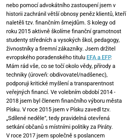
nebo pomocí advokátního zastoupení jsem v
historii zachránil větší obnosy peněz klientů, kteří
naletěli tzv. finančním šmejdům. S kolegy od
roku 2015 aktivně školíme finanční gramotnost
studenty středních a vysokých škol, pedagogy,
živnostníky a firemní zákazníky. Jsem držitel
evropského poradenského titulu
EFA a EFP
.
Mám rád vše, co se točí okolo vědy, přírody a
techniky (úroveň: obdivovatel/nadšenec),
podporuji kritické myšlení a transparentnost
veřejných financí. Ve volebním období 2014 -
2018 jsem byl členem finančního výboru města
Písku. V roce 2015 jsem v Písku zavedl tzv.
„Sdílené neděle“, tedy pravidelná otevřená
setkání občanů s místními politiky za Piráty.
V roce 2017 jsem společně s poslancem