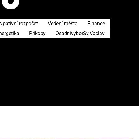
cipativní rozpočet
Vedení města
Finance
nergetika
Prikopy
OsadnivyborSv.Vaclav