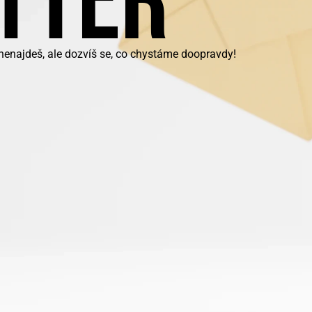
TTER
nenajdeš, ale dozvíš se, co chystáme doopravdy!