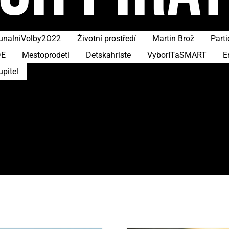
nalniVolby2O22
Životní prostředí
Martin Brož
Parti
DE
Mestoprodeti
Detskahriste
VyborITaSMART
E
upitel