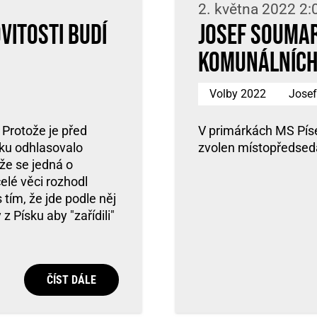
2. května 2022 2:
vitosti budí
Josef Soumar
komunálních
Volby 2022
Jose
 Protože je před
V primárkách MS Píse
sku odhlasovalo
zvolen místopředsed
 že se jedná o
celé věci rozhodl
tím, že jde podle něj
z Písku aby "zařídili"
ČÍST DÁLE