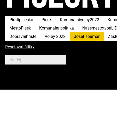
Piratipisecko
Písek
Komunalnivolby2022
Komu
MestoPisek
Komunální politika
NasemestotvoriLI
Dopravnihriste
Volby 2022
Josef soumar
Zast
Resetovat štítky