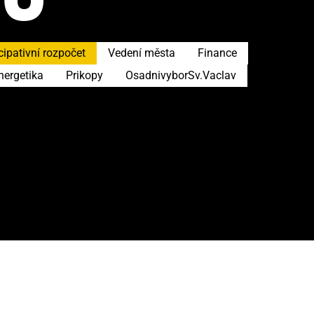
cipativní rozpočet
Vedení města
Finance
nergetika
Prikopy
OsadnivyborSv.Vaclav