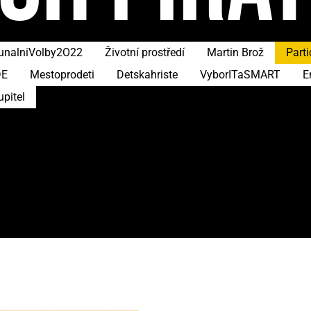
nalniVolby2O22
Životní prostředí
Martin Brož
Parti
DE
Mestoprodeti
Detskahriste
VyborITaSMART
E
upitel