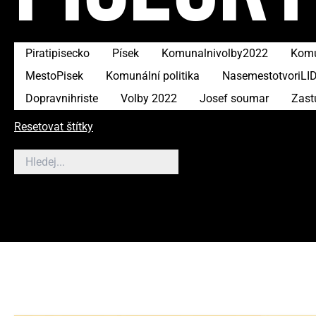
Piratipisecko
Písek
Komunalnivolby2022
Komu
MestoPisek
Komunální politika
NasemestotvoriLI
Dopravnihriste
Volby 2022
Josef soumar
Zast
Resetovat štítky