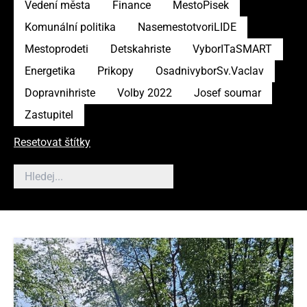
Vedení města
Finance
MestoPisek
Komunální politika
NasemestotvoriLIDE
Mestoprodeti
Detskahriste
VyborITaSMART
Energetika
Prikopy
OsadnivyborSv.Vaclav
Dopravnihriste
Volby 2022
Josef soumar
Zastupitel
Resetovat štítky