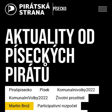
Písecko
AKTUALITY OD
PÍSECKÝCH
PIRÁTŮ
Piratipisecko
Písek
Komunalnivolby2022
KomunalniVolby2O22
Životní prostředí
Martin Brož
Participativní rozpočet