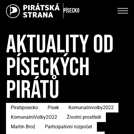
Písecko
AKTUALITY OD
PÍSECKÝCH
PIRÁTŮ
Piratipisecko
Písek
Komunalnivolby2022
KomunalniVolby2O22
Životní prostředí
Martin Brož
Participativní rozpočet