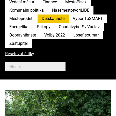
Vedení města
Finance
MestoPisek
Komunální politika
NasemestotvoriLIDE
Mestoprodeti
Detskahriste
VyborITaSMART
Energetika
Prikopy
OsadnivyborSv.Vaclav
Dopravnihriste
Volby 2022
Josef soumar
Zastupitel
Resetovat štítky